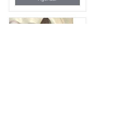
Reconstrução Óssea
Reconstrução óssea totais ou
parciais para implantes
1 h
Agendar